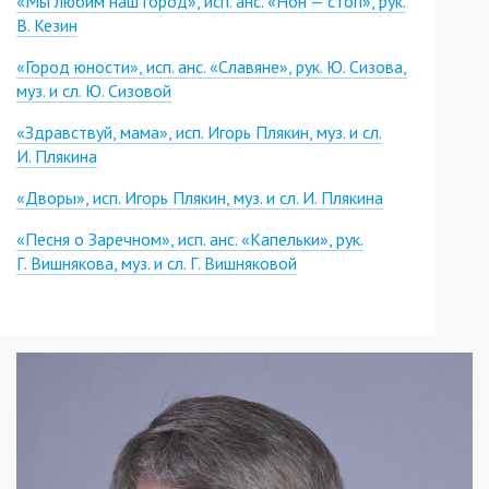
«Мы любим наш город», исп. анс. «Нон — стоп», рук.
В. Кезин
«Город юности», исп. анс. «Славяне», рук. Ю. Сизова,
муз. и сл. Ю. Сизовой
«Здравствуй, мама», исп. Игорь Плякин, муз. и сл.
И. Плякина
«Дворы», исп. Игорь Плякин, муз. и сл. И. Плякина
«Песня о Заречном», исп. анс. «Капельки», рук.
Г. Вишнякова, муз. и сл. Г. Вишняковой