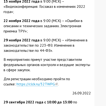
15 ноября 2022 года
в 9:00 (МСК) –
«Видеоконференция: Госзаказ в изменениях 2022
года»;
22 ноября 2022 года
в 9:00 (МСК) – «Ошибки в
описании и технических заданиях. Электронная
приемка ТРУ»;
29 ноября 2022 года
в 9:00 (МСК) – «Изменения в
законодательстве по 223-ФЗ. Изменения в
законодательстве по 44-ФЗ».
В мероприятиях примут участие представители
федеральных органов контроля и ведущие эксперты
в сфере закупок.
Для регистрации необходимо пройти по
ссылке:
https://clck.ru/32TWPG
(link
.
is
26.09.2022
external)
29 сентября 2022 года с 10:00 до 13:00
по