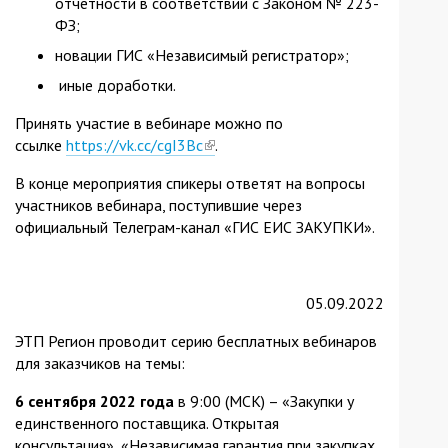
отчетности в соответствии с Законом № 223-
ФЗ;
новации ГИС «Независимый регистратор»;
иные доработки.
Принять участие в вебинаре можно по
ссылке
https://vk.cc/cgI3Bc
(link
.
is
В конце мероприятия спикеры ответят на вопросы
external)
участников вебинара, поступившие через
официальный Телеграм-канал «ГИС ЕИС ЗАКУПКИ».
05.09.2022
ЭТП Регион проводит серию бесплатных вебинаров
для заказчиков на темы:
6 сентября 2022 года
в 9:00 (МСК) – «Закупки у
единственного поставщика. Открытая
консультация», «Независимая гарантия при закупках