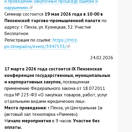
и проведении закупочных процедур ошибки и
нарушения».
(link
Семинар состоится
is
19 мая 2026 года в 10-00
в
Пензенской торгово-промышленной палате
external)
по
адресу: г. Пенза, ул. Кузнецкая, 32. Участие
бесплатное.
Регистрация по ссылке:
https://mtz-
po.timepad.ru/event/3947533/
(link
is
24.02.2026
external)
17 марта 2026 года состоится IХ Пензенская
конференция государственных, муниципальных
и корпоративных закупок,
посвященная
применению Федерального закона от 18.07.2011
года № 223-ФЗ «О закупках товаров, работ, услуг
отдельными видами юридических лиц».
Место проведения:
г.Пенза, ул.Центральная 1в
(актовый зал технопарка «Рамеев»).
Н
ачало мероприятия
в 9 часов.
Участие без
оплаты.