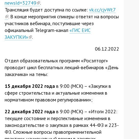
newsId=32749
(link
.
Трансляция будет доступна по ссылке:
is
vk.cc/cjvWt7
(link
. В конце мероприятия спикеры ответят на вопросы
external)
is
участников вебинара, поступившие через
external)
официальный Telegram-канал
«ГИС ЕИС
ЗАКУПКИ»
(link
.
is
06.12.2022
external)
Отдел образовательных программ «Росэлторг»
проводит цикл бесплатных лекций-вебинаров «День
заказчика» на темы:
15 декабря 2022 года
в 9:00 (МСК) – «Закупки в
сфере строительства и актуальные изменения в
нормативном правовом регулировании»;
22 декабря 2022 года
в 9:00 (МСК) – «Итоги 2022:
текущее состояние и перспективные изменения в
законодательстве о закупках в рамках 44-ФЗ и 223-
ФЗ. Сложные вопросы правоприменительной
практики: национальный режим в закупках,