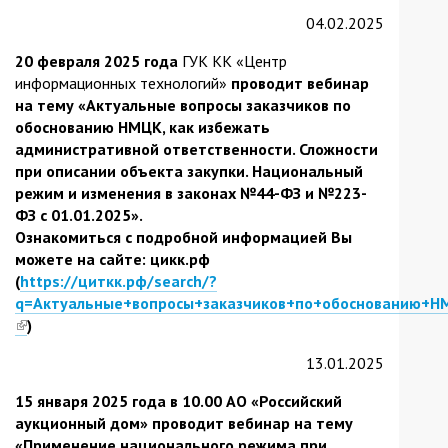
04.02.2025
20 февраля 2025 года
ГУК КК «Центр
информационных технологий»
проводит вебинар
на тему «Актуальные вопросы заказчиков по
обоснованию НМЦК, как избежать
административной ответственности. Сложности
при описании объекта закупки. Национальный
режим и изменения в законах №44-ФЗ и №223-
ФЗ с 01.01.2025».
Ознакомиться с подробной информацией Вы
можете на сайте: цикк.рф
(
https://циткк.рф/search/?
q=Актуальные+вопросы+заказчиков+по+обоснованию+Н
(link
)
is
13.01.2025
external)
15 января 2025 года в 10.00 АО «Российский
аукционный дом» проводит вебинар на тему
«Применение национального режима при