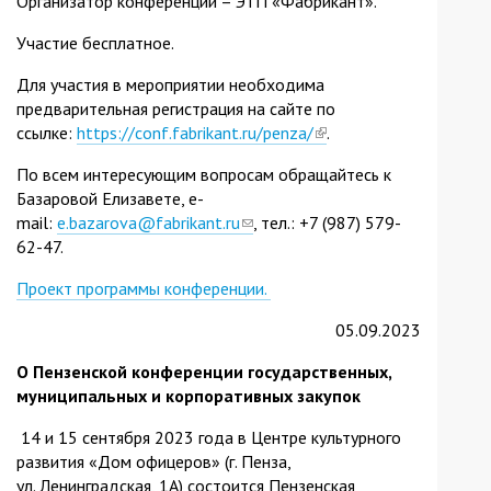
Организатор конференции – ЭТП «Фабрикант».
Участие бесплатное.
Для участия в мероприятии необходима
предварительная регистрация на сайте по
ссылке:
https://conf.fabrikant.ru/penza/
(link
.
is
По всем интересующим вопросам обращайтесь к
external)
Базаровой Елизавете, e-
mail:
e.bazarova@fabrikant.ru
(link
, тел.: +7 (987) 579-
62-47.
sends
e-
Проект программы конференции.
mail)
05.09.2023
О Пензенской конференции государственных,
муниципальных и корпоративных закупок
14 и 15 сентября 2023 года в Центре культурного
развития «Дом офицеров» (г. Пенза,
ул. Ленинградская, 1А) состоится Пензенская