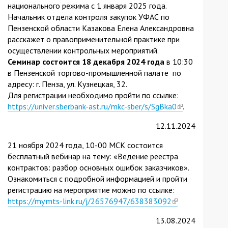
национального режима с 1 января 2025 года.
Начальник отдела контроля закупок УФАС по
Пензенской области Казакова Елена Александровна
расскажет о правоприменительной практике при
осуществлении контрольных мероприятий.
Семинар состоится 18 декабря 2024 года
в 10:30
в Пензенской торгово-промышленной палате по
адресу: г. Пенза, ул. Кузнецкая, 32.
Для регистрации необходимо пройти по ссылке:
https://univer.sberbank-ast.ru/mkc-sber/s/SgBka0
(link
.
is
12.11.2024
external)
21 ноября 2024 года, 10-00 МСК состоится
бесплатный вебинар на тему: «Ведение реестра
контрактов: разбор основных ошибок заказчиков».
Ознакомиться с подробной информацией и пройти
регистрацию на мероприятие можно по ссылке:
https://my.mts-link.ru/j/26576947/638383092
(link
is
13.08.2024
external)