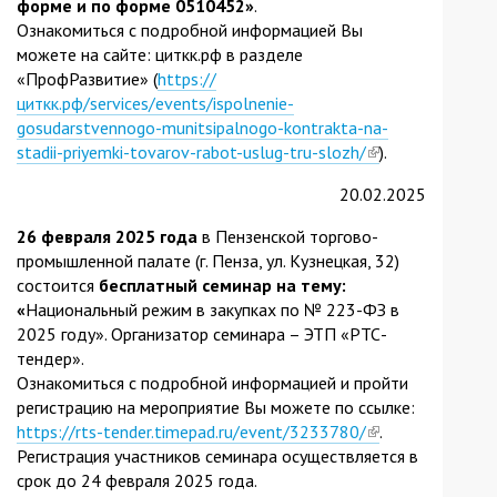
форме и по форме 0510452»
.
Ознакомиться с подробной информацией Вы
можете на сайте: циткк.рф в разделе
«ПрофРазвитие» (
https://
циткк.рф/services/events/ispolnenie-
gosudarstvennogo-munitsipalnogo-kontrakta-na-
stadii-priyemki-tovarov-rabot-uslug-tru-slozh/
(link
).
is
20.02.2025
external)
26 февраля 2025 года
в Пензенской торгово-
промышленной палате (г. Пенза, ул. Кузнецкая, 32)
состоится
бесплатный семинар на тему:
«
Национальный режим в закупках по № 223-ФЗ в
2025 году». Организатор семинара – ЭТП «РТС-
тендер».
Ознакомиться с подробной информацией и пройти
регистрацию на мероприятие Вы можете по ссылке:
https://rts-tender.timepad.ru/event/3233780/
(link
.
Регистрация участников семинара осуществляется в
is
срок до 24 февраля 2025 года.
external)