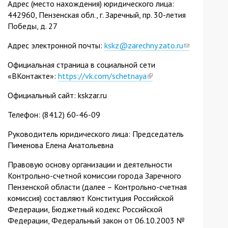
Адрес (место нахождения) юридического лица:
442960, Пензенская обл., г. Заречный, пр. 30-летия
Победы, д. 27
Адрес электронной почты:
kskz@zarechny.zato.ru
(link
sends
Официальная страница в социальной сети
e-
«ВКонтакте»:
https://vk.com/schetnaya
(link
mail)
is
Официальный сайт: kskzar.ru
external)
Телефон: (8412) 60-46-09
Руководитель юридического лица: Председатель
Пименова Елена Анатольевна
Правовую основу организации и деятельности
Контрольно-счетной комиссии города Заречного
Пензенской области (далее – Контрольно-счетная
комиссия) составляют Конституция Российской
Федерации, Бюджетный кодекс Российской
Федерации, Федеральный закон от 06.10.2003 №