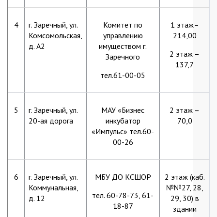
4
г. Заречный, ул.
Комитет по
1 этаж–
Комсомольская,
управлению
214,00
д. А2
имуществом г.
2 этаж –
Заречного
137,7
тел.61-00-05
5
г. Заречный, ул.
МАУ «Бизнес
2 этаж –
20-ая дорога
инкубатор
70,0
«Импульс» тел.60-
00-26
6
г. Заречный, ул.
МБУ ДО КСШОР
2 этаж (каб.
Коммунальная,
№№27, 28,
тел. 60-78-73, 61-
д. 12
29, 30) в
18-87
здании